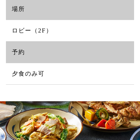
場所
ロビー（2F）
ト情報
沖縄の幻の氷菓「ロンロン」をウェルカム
サービスとして提供
【2
予約
チケ
終わ
付き
夕食のみ可
オリエンタルホテル
沖縄リゾート&スパ
本評点及び口コミ内容はGoogleに提供され、
Gooleの評価と口コミの概要として掲示されてい