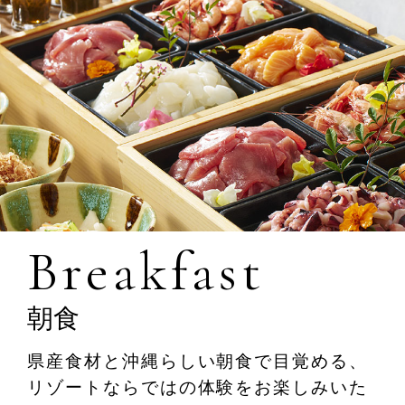
Home
Story
Rooms
Pool/Facilities
Breakfast
Restaurants & Bar
朝食
Banquet
県産食材と沖縄らしい朝食で目覚める、
リゾートならではの体験をお楽しみいた
Experience