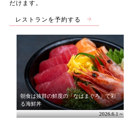
だけます。
Access
レストランを予約する
Online Shop
JUNGLIA OKINAWA
Official Partner Hotel
朝食は抜群の鮮度の「なはまぐろ」で彩
新着情報
お問い合わせ
る海鮮丼
よくあるご質問
2026.6.1～
ホテル情報
採用情報
プライバシーポリシー