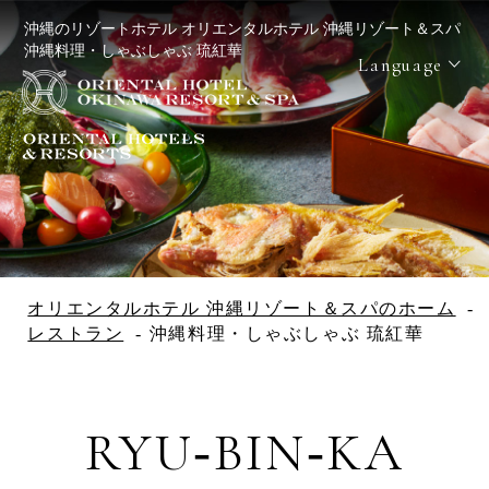
沖縄のリゾートホテル オリエンタルホテル 沖縄リゾート＆スパ
沖縄料理・しゃぶしゃぶ 琉紅華
Language
Reservation
宿泊日を検索
宿泊予約
航空券＋宿
レンタカー
泊予約
＋宿泊予約
オリエンタルホテル 沖縄リゾート＆スパのホーム
レストラン
沖縄料理・しゃぶしゃぶ 琉紅華
Check in - check out date
RYU
BIN
KA
-
-
Number of guests per room