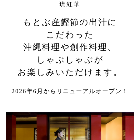
琉紅華
もとぶ産鰹節の出汁に
こだわった
Rooms
沖縄料理や創作料理、
しゃぶしゃぶが
SEARCH
お楽しみいただけます。
2026年6月からリニューアルオープン！
宿泊プランで探す
名護・那覇周遊プランで探す
ログイン／会員登録