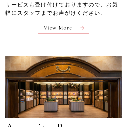
サービスも受け付けておりますので、お気
新着情報
お問い合わせ
軽にスタッフまでお声がけください。
よくあるご質問
ホテル情報
View More
採用情報
プライバシーポリシー
特定商取引法に基づく表示
ギャラリー
電子パンフレット