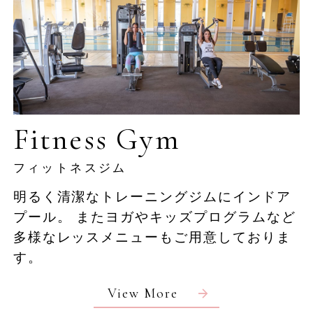
Home
Fitness Gym
Story
フィットネスジム
明るく清潔なトレーニングジムにインドア
Rooms
プール。
またヨガやキッズプログラムなど
多様なレッスメニューもご用意しておりま
す。
Pool/Facilities
View More