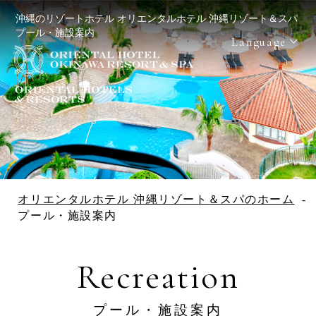
沖縄のリゾートホテル オリエンタルホテル 沖縄リゾート＆スパ
プール・施設案内
Language
Reservation
宿泊日を検索
宿泊予約
航空券＋宿
レンタカー
泊予約
＋宿泊予約
オリエンタルホテル 沖縄リゾート＆スパのホーム
プール・施設案内
Check in - check out date
Recreation
Number of guests per room
プール・施設案内