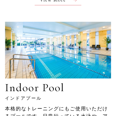
View More
ト情報
沖縄の幻の氷菓「ロンロン」をウェルカム
サービスとして提供
【2
チケ
終わ
付き
Indoor Pool
オリエンタルホテル
インドアプール
沖縄リゾート&スパ
本格的なトレーニングにもご使用いただけ
本評点及び口コミ内容はGoogleに提供され、
Gooleの評価と口コミの概要として掲示されてい