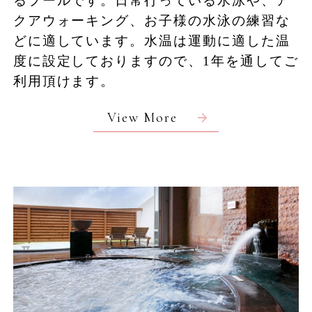
るプールです。日常行っている水泳や、ア
ます
クアウォーキング、お子様の水泳の練習な
どに適しています。水温は運動に適した温
度に設定しておりますので、1年を通してご
利用頂けます。
View More