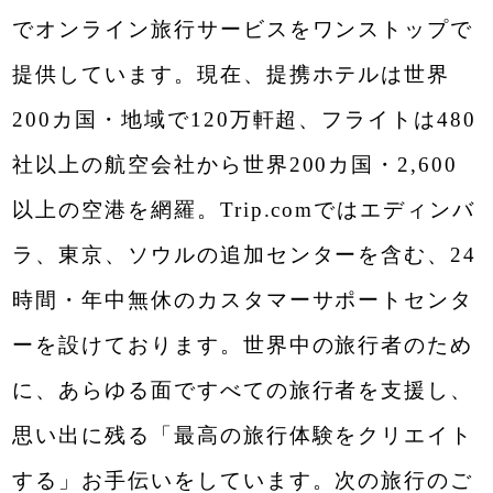
でオンライン旅行サービスをワンストップで
提供しています。現在、提携ホテルは世界
200カ国・地域で120万軒超、フライトは480
2026 夏休み/9月イベント情報 伝統芸能
20
社以上の航空会社から世界200カ国・2,600
「エイサー」を体感する『エイサーナイ
〈 F
以上の空港を網羅。Trip.comではエディンバ
ト』を全 14 回開催
暑さ
ラ、東京、ソウルの追加センターを含む、24
りの
時間・年中無休のカスタマーサポートセンタ
ーを設けております。世界中の旅行者のため
に、あらゆる面ですべての旅行者を支援し、
思い出に残る「最高の旅行体験をクリエイト
オリエンタルホテル
沖縄リゾート&スパ
する」お手伝いをしています。次の旅行のご