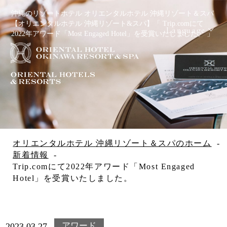
沖縄のリゾートホテル オリエンタルホテル 沖縄リゾート＆スパ
【オリエンタルホテル 沖縄リゾート&スパ】「 Trip.comにて
Language
2022年アワード「Most Engaged Hotel」を受賞いたしました。 」
Reservation
宿泊日を検索
宿泊予約
航空券＋宿
レンタカー
泊予約
＋宿泊予約
オリエンタルホテル 沖縄リゾート＆スパのホーム
新着情報
Check in - check out date
Trip.comにて2022年アワード「Most Engaged
Hotel」を受賞いたしました。
Number of guests per room
アワード
2023.03.27