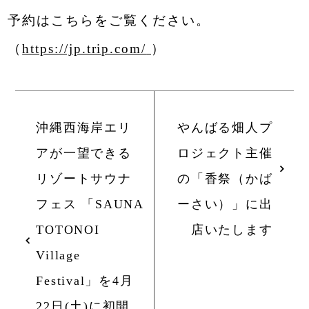
本評点及び口コミ内容はGoogleに提供され、
予約はこちらをご覧ください。
Gooleの評価と口コミの概要として掲示されてい
ます
（
https://jp.trip.com/
）
沖縄西海岸エリ
やんばる畑人プ
アが一望できる
ロジェクト主催
リゾートサウナ
の「香祭（かば
フェス 「SAUNA
ーさい）」に出
TOTONOI
店いたします
Village
Festival」を4月
22日(土)に初開