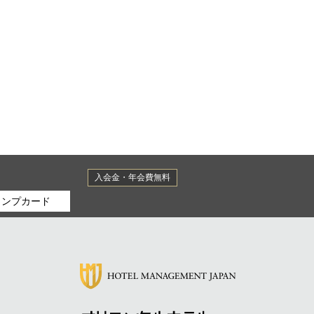
開催します
に提供され、
して掲示されていま
入会金・年会費無料
タンプカード