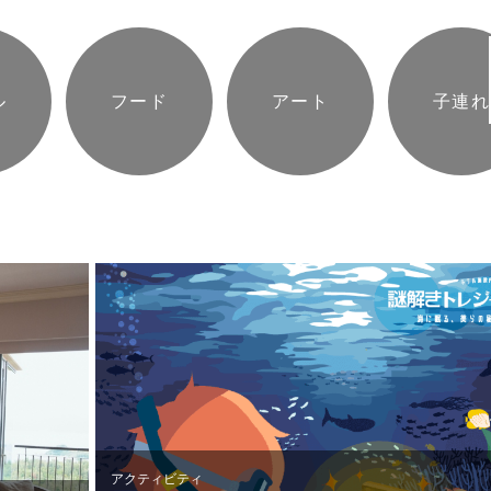
ユニバーサルルーム
フィットネスジム
琉球中華 琉華邦
Acce
SEARCH
クラブラウンジ
ショップ
プールサイドBBQ
ル
フード
アート
子連れ
Onli
アメニティベース
クラブラウンジ
JUN
名護・那覇周遊プランで探す
ログイン／会員登録
ベビースペース
ロビ－ラウンジ
Offic
かりゆしビーチ
プールサイドバー
新着情
ジャングリア沖縄
レストランメニュー
よくあ
オフィシャル・パートナー・ホテル
朝食のご案内
採用情
Special Offers
特定商
電子パ
おすすめ情報・プラン
アクティビティ