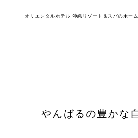
沖縄のリゾートホテル オリエンタルホテル 沖縄リゾート＆スパ 過ごし方
オリエンタルホテル 沖縄リゾート＆スパのホー
宿泊予約
やんばるの
豊かな
Check in - check out date