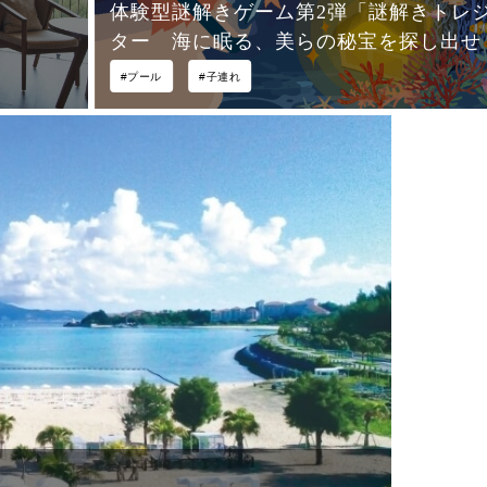
体験型謎解きゲーム第2弾「謎解きトレ
ター 海に眠る、美らの秘宝を探し出せ
#プール
#子連れ
2026 夏休み/9月イベント情報 伝統芸能「エイ
する『エイサーナイト』を全 14 回開催