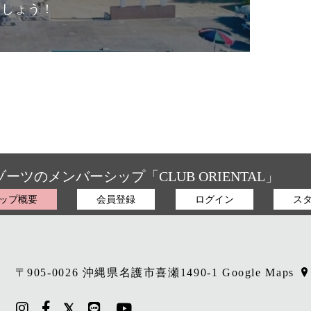
ましょう！
本評点及び口コミ内容はGoogle
オリエンタルホテル
Gooleの評価と口コミの概要と
沖縄リゾート&スパ
す
ゾーツの
メンバーシップ「CLUB ORIENTAL」
ップ概要
会員登録
ログイン
ス
〒905-0026 沖縄県名護市喜瀬1490-1
Google Maps