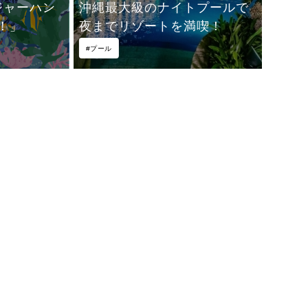
ジャーハン
沖縄最大級のナイトプールで
！」
夜までリゾートを満喫！
#プール
サー」を体感
2026年 9月 レイトサマー イベント情報 〈 FUN
@resort 〉
暑さが和らぎ涼しさも感じられる9月は、夏の終わりの夜