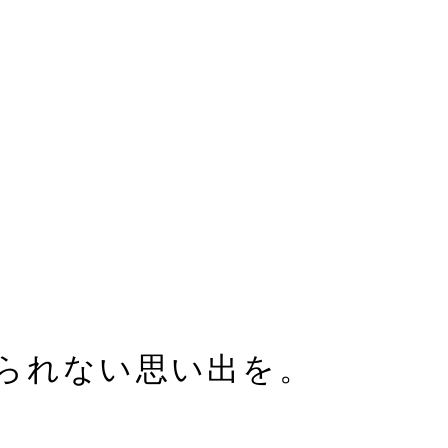
Language
入会する
e
ms
Facilities
レンタカー＋宿泊予約
aurants & Bar
られない思い出を。
uet
rience