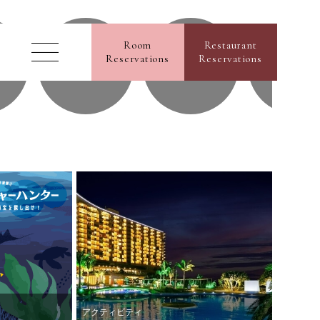
ss
Room
Restaurant
Reservations
Reservations
沖縄の伝統
イベント
レストラ
ne Shop
GLIA OKINAWA
ご予約内容照会／キャンセル
ial Partner Hotel
報
お問い合わせ
るご質問
ホテル情報
報
プライバシーポリシー
取引法に基づく表示
ギャラリー
ンフレット
アクティビティ