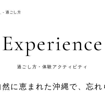
ム
過ごし方
お問い合わせ
グループホテル一覧
サインまたは
Hom
Reservation
Experience
Story
宿泊日を検索
Roo
Pool/
航空券＋宿泊予約
客室TOP
プール・施設案内 TOP
レストラン＆バー TOP
宴会・会議 TOP
過ごし方 / 体験アクティビティ
過ごし方・体験アクティビティ
Rest
スーペリアルーム
ガーデンプール
ブッフェ＆グリル クワッチー
会場一覧
観光情報
自然に恵まれた沖縄で、
忘れ
Banq
クラブルーム
インドアプール
沖縄料理・しゃぶしゃぶ 琉紅華
パーティー・ミーティングプラン
ジャングリア沖縄
Number of guests per room
Rooms
オフィシャル・パートナー・ホテル
Expe
スイートルーム
スパ
沖縄焼肉 琉仙