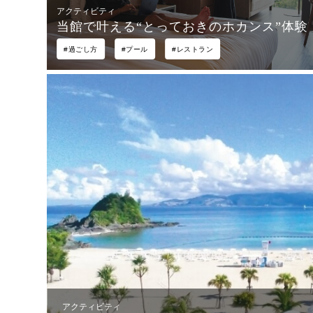
アクティビティ
当館で叶える“とっておきのホカンス”体験
#過ごし方
#プール
#レストラン
ブフロア
2026 夏休みイベント情報
アクティビティ