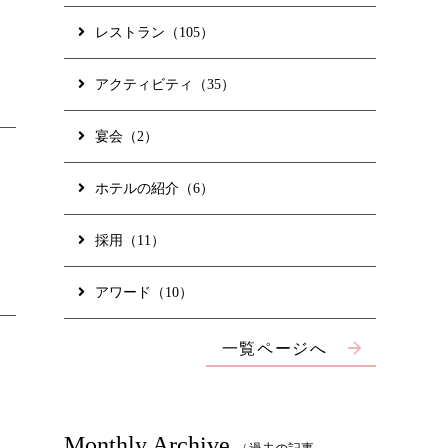
レストラン（105）
アクティビティ（35）
宴会（2）
ホテルの紹介（6）
採用（11）
アワード（10）
一覧ページへ
サー」を体感
2026年 9月 レイトサマー イベント情報 〈 FUN
@resort 〉
暑さが和らぎ涼しさも感じられる9月は、夏の終わりの夜
Monthly Archive