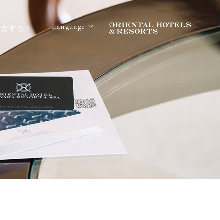
Language
入会する
e
ms
Facilities
レンタカー＋宿泊予約
aurants & Bar
uet
rience