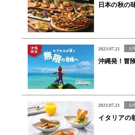
日本の秋の
きる「Bon 
ア」開催
お
2023.07.21
沖縄発！冒
Beyond The
お
2023.07.21
ブフロア
2026 夏休みイベント情報
イタリアの
ューなど多