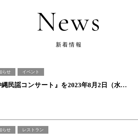
News
ユニバーサルルーム
フィットネスジム
琉球中華 琉華邦
Acce
SEARCH
クラブラウンジ
ショップ
プールサイドBBQ
Onli
アメニティベース
クラブラウンジ
新着情報
JUN
名護・那覇周遊プランで探す
ログイン／会員登録
ベビースペース
ロビ－ラウンジ
Offic
かりゆしビーチ
プールサイドバー
知らせ
イベント
新着情
c × 沖縄民謡コンサート』を2023年8月2日（水）
ジャングリア沖縄
レストランメニュー
よくあ
オフィシャル・パートナー・ホテル
のナイトタイムに、音楽とお酒を楽しむ特別な
朝食のご案内
採用情
～
Special Offers
特定商
電子パ
知らせ
レストラン
おすすめ情報・プラン