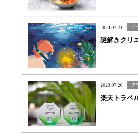
ニューが新
イ
2023.07.21
謎解きクリ
「謎解きト
探し出せ！
ア
2023.07.20
楽天トラベル