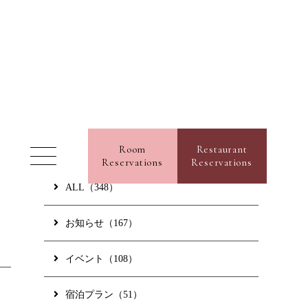
ss
ne Shop
GLIA OKINAWA
ご予約内容照会／キャンセル
ial Partner Hotel
Category Archive
Room
Restaurant
/ カテゴリー
Reservations
Reservations
報
お問い合わせ
ALL（348）
るご質問
ホテル情報
お知らせ（167）
報
プライバシーポリシー
取引法に基づく表示
ギャラリー
イベント（108）
ンフレット
宿泊プラン（51）