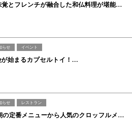
味覚とフレンチが融合した和仏料理が堪能で
appétit! 秋の味覚たっぷり和フレンチフェ
知らせ
イベント
険が始まるカプセルトイ！
 CORAL BLUE ～コーラルブルーの彼方～
知らせ
レストラン
2026 夏休み/9月イベント情報 伝統芸能「エイ
朝の定番メニューから人気のクロッフルメニ
する『エイサーナイト』を全 14 回開催
数ラインナップ！ 朝のひと時を彩る朝食メ