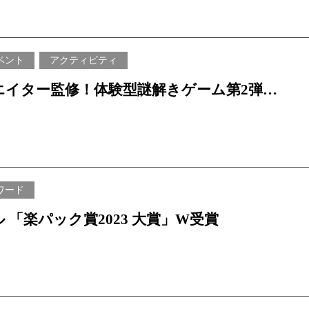
登場
ベント
アクティビティ
エイター監修！体験型謎解きゲーム第2弾！
レジャーハンター 海に眠る、美らの秘宝を
本評点及び口コミ内容はGoogle
オリエンタルホテル
」
Gooleの評価と口コミの概要と
沖縄リゾート&スパ
す
ワード
 「楽パック賞2023 大賞」W受賞