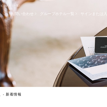
トピックス（一覧）
お問い合わせ
グループホテル一覧
サインまたは
Hom
Reservation
Story
宿泊日を検索
Roo
Pool/
航空券＋宿泊予約
客室TOP
プール・施設案内 TOP
レストラン＆バー TOP
宴会・会議 TOP
過ごし方 / 体験アクティビティ
Rest
スーペリアルーム
ガーデンプール
ブッフェ＆グリル クワッチー
会場一覧
観光情報
Banq
クラブルーム
インドアプール
沖縄料理・しゃぶしゃぶ 琉紅華
パーティー・ミーティングプラン
ジャングリア沖縄
Number of guests per room
Rooms
ム
新着情報
オフィシャル・パートナー・ホテル
Expe
スイートルーム
スパ
沖縄焼肉 琉仙