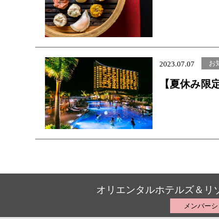
す！
お
2023.07.07
【夏休み限
泊者限定 「FUN NIGHT @resort」で利用できる無料特典
付きキャン
オリエンタルホテルズ＆リ
メンバーシ