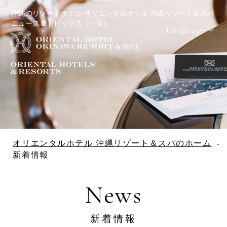
沖縄のリゾートホテル オリエンタルホテル 沖縄リゾート＆スパ
ニュース＆トピックス（一覧）
Language
Reservation
宿泊日を検索
宿泊予約
航空券＋宿
レンタカー
泊予約
＋宿泊予約
オリエンタルホテル 沖縄リゾート＆スパのホーム
新着情報
Check in - check out date
News
Number of guests per room
新着情報