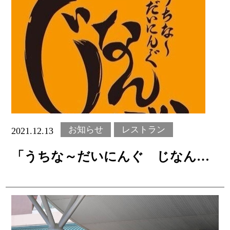
本評点及び口コミ内容はGoogleに提供され、
Gooleの評価と口コミの概要として掲示されてい
ます
お知らせ
レストラン
2021.12.13
「うちな～だいにんぐ じなんぼ
う」12月15日（水）OPEN