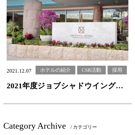
ホテルの紹介
CSR活動
採用
2021.12.07
Home
2021年度ジョブシャドウイング
Story
受け入れ実績
Rooms
Category Archive
/ カテゴリー
Pool/Facilities