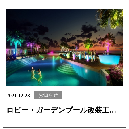
Rooms
SEARCH
お知らせ
2021.12.28
宿泊プランで探す
ロビー・ガーデンプール改装工事
名護・那覇周遊プランで探す
のご案内
ログイン／会員登録