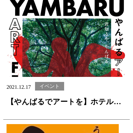
ト情報
沖縄の幻の氷菓「ロンロン」をウェルカム
【2
サービスとして提供
チケ
終わ
付き
イベント
2021.12.17
【やんばるでアートを】ホテル館
内施設で展示を実施。
オリエンタルホテル
沖縄リゾート&スパ